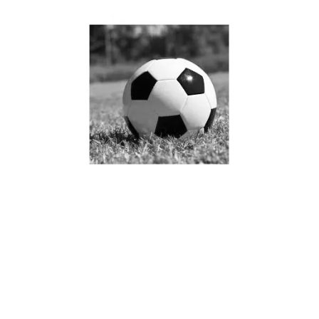
Z6mg尼斯对亚眠比赛比分
预测及分析展望