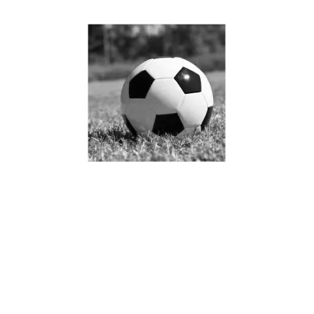
Z6mg2017年NBA火箭队与
上海队精彩对决回顾及赛
后分析