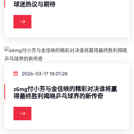
球迷热议与期待
2026-03-17 18:01:28
z6mg付小芳与金佳映的精彩对决谁将赢
得最终胜利揭晓乒乓球界的新传奇