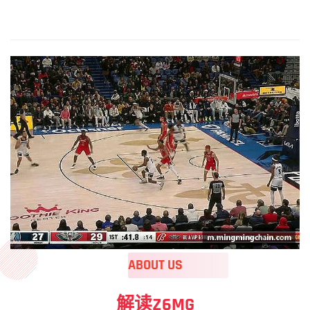
ABOUT US
解读Z6MG