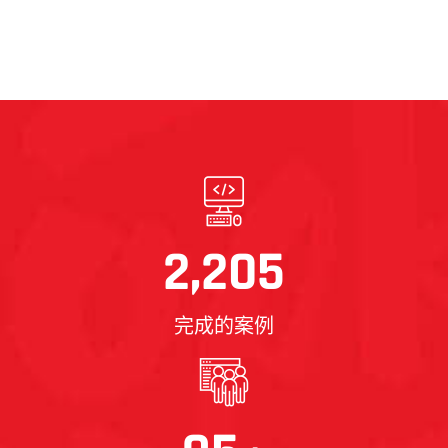
激烈对决即将上演精彩赛
事期待11月23日的精彩表现
2,205
完成的案例