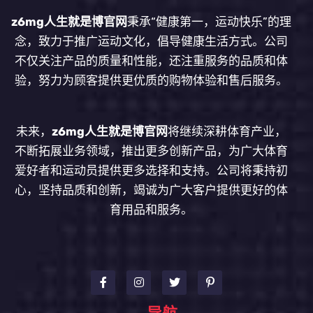
z6mg人生就是博官网
秉承“健康第一，运动快乐”的理
念，致力于推广运动文化，倡导健康生活方式。公司
不仅关注产品的质量和性能，还注重服务的品质和体
验，努力为顾客提供更优质的购物体验和售后服务。
未来，
z6mg人生就是博官网
将继续深耕体育产业，
不断拓展业务领域，推出更多创新产品，为广大体育
爱好者和运动员提供更多选择和支持。公司将秉持初
心，坚持品质和创新，竭诚为广大客户提供更好的体
育用品和服务。