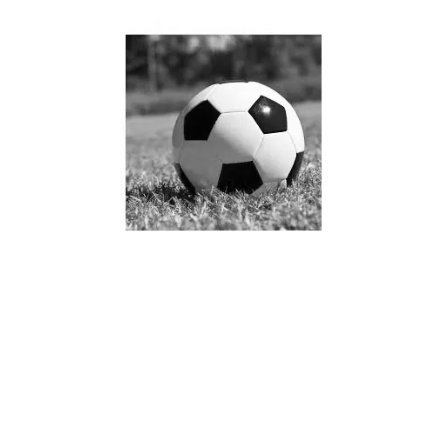
Z6mg10月13日火箭队迎战
强敌全力争胜期待精彩比
赛瞬间