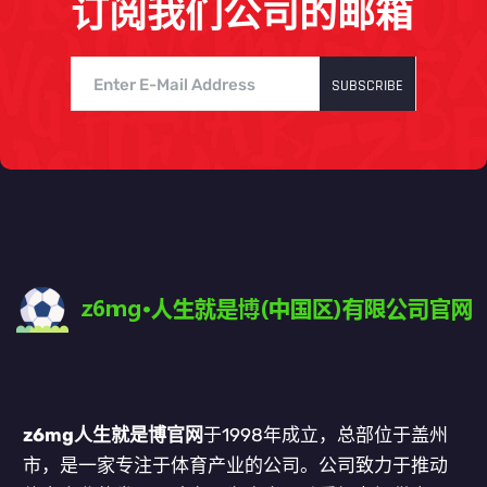
订阅我们公司的邮箱
SUBSCRIBE
z6mg人生就是博官网
于1998年成立，总部位于盖州
市，是一家专注于体育产业的公司。公司致力于推动