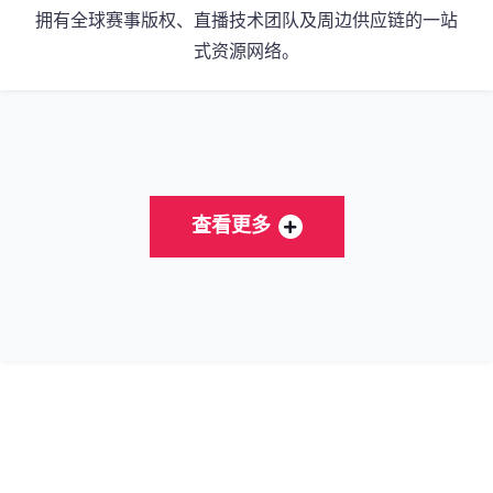
拥有全球赛事版权、直播技术团队及周边供应链的一站
式资源网络。
查看更多