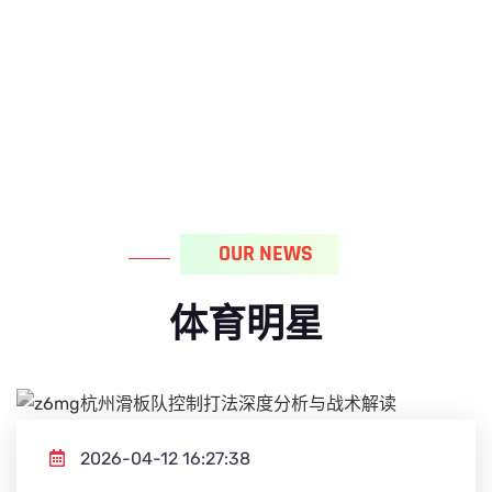
OUR NEWS
体育明星
2026-04-12 16:27:38