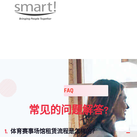
FAQ
常见的问题解答?
1.
体育赛事场馆租赁流程是怎样的？