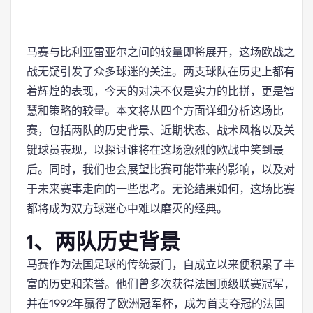
马赛与比利亚雷亚尔之间的较量即将展开，这场欧战之
战无疑引发了众多球迷的关注。两支球队在历史上都有
着辉煌的表现，今天的对决不仅是实力的比拼，更是智
慧和策略的较量。本文将从四个方面详细分析这场比
赛，包括两队的历史背景、近期状态、战术风格以及关
键球员表现，以探讨谁将在这场激烈的欧战中笑到最
后。同时，我们也会展望比赛可能带来的影响，以及对
于未来赛事走向的一些思考。无论结果如何，这场比赛
都将成为双方球迷心中难以磨灭的经典。
1、两队历史背景
马赛作为法国足球的传统豪门，自成立以来便积累了丰
富的历史和荣誉。他们曾多次获得法国顶级联赛冠军，
并在1992年赢得了欧洲冠军杯，成为首支夺冠的法国