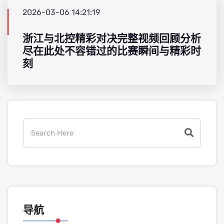
2026-03-06 14:21:19
浙江与北控精彩对决完整视频回顾分析
尽在此处不容错过的比赛瞬间与精彩时
刻
导航