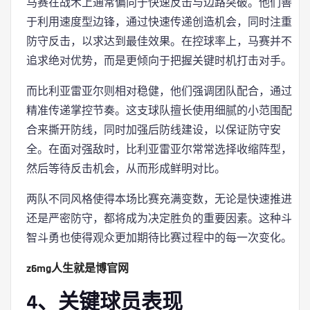
马赛在战术上通常偏向于快速反击与边路突破。他们善
于利用速度型边锋，通过快速传递创造机会，同时注重
防守反击，以求达到最佳效果。在控球率上，马赛并不
追求绝对优势，而是更倾向于把握关键时机打击对手。
而比利亚雷亚尔则相对稳健，他们强调团队配合，通过
精准传递掌控节奏。这支球队擅长使用细腻的小范围配
合来撕开防线，同时加强后防线建设，以保证防守安
全。在面对强敌时，比利亚雷亚尔常常选择收缩阵型，
然后等待反击机会，从而形成鲜明对比。
两队不同风格使得本场比赛充满变数，无论是快速推进
还是严密防守，都将成为决定胜负的重要因素。这种斗
智斗勇也使得观众更加期待比赛过程中的每一次变化。
z6mg人生就是博官网
4、关键球员表现